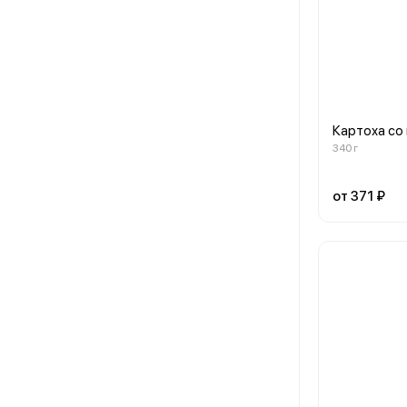
Картоха со
340 г
от 371 ₽