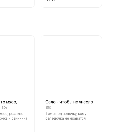
то мясо,
Сало - чтобы не унесло
е
80 г
150 г
мясо, реально
Тоже под водочку, кому
рочка и свининка
селёдочка не нравится