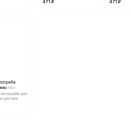
471 ₽
471 ₽
 погреба
амы
350 г
 из погреба для
ки достали