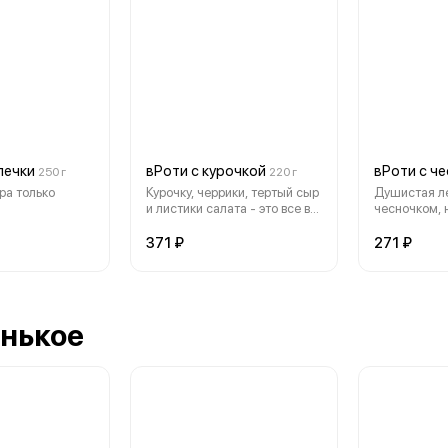
лечки
вРоти с курочкой
вРоти с ч
250 г
220 г
ра только
Курочку, черрики, тертый сыр
Душистая л
и листики салата - это все в
чесночком, н
ротик
соусом
371 ₽
271 ₽
енькое