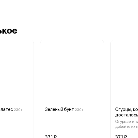
ькое
алатес
Зеленый бунт
Огурцы, к
230 г
230 г
досталос
Огурцам и т
добейте их 
371 ₽
371 ₽