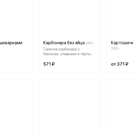
 шкварками
Карбонара без яйца
Картошечк
240 г
320 г
Горячая карбонара с
беконом, сливками и тёртым
пармезаном
571 ₽
от 371 ₽