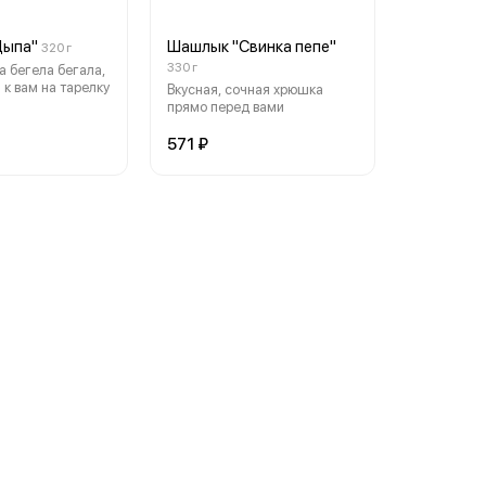
Цыпа"
Шашлык "Свинка пепе"
320 г
330 г
а бегела бегала,
 к вам на тарелку
Вкусная, сочная хрюшка
прямо перед вами
571 ₽