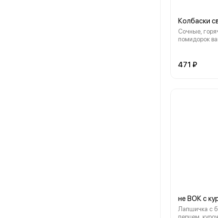
Колбаски с
Сочные, горя
помидорок в
471 ₽
не ВОК с ку
Лапшичка с 
перцем, куроч