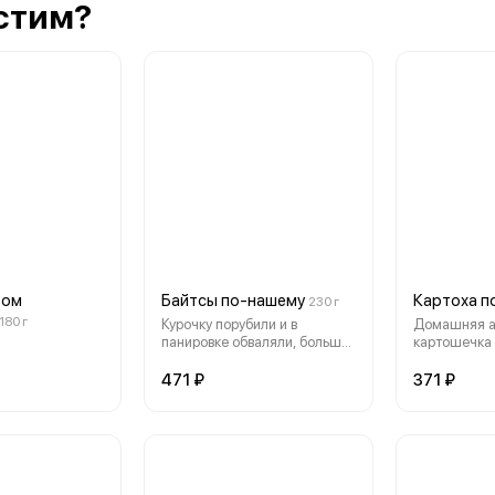
стим?
ром
Байтсы по-нашему
Картоха п
230 г
180 г
Курочку порубили и в
Домашняя а
панировке обваляли, больше
картошечка
ничего лишнего
471 ₽
371 ₽