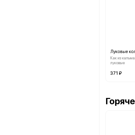
Луковые ко
Как из кальма
луковые
371 ₽
Горяч