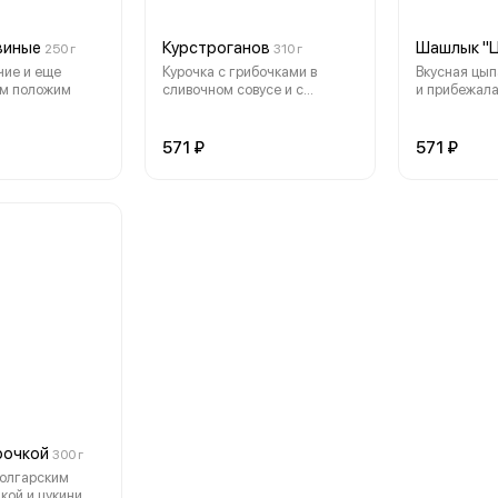
виные
Курстроганов
Шашлык "
250 г
310 г
чие и еще
Курочка с грибочками в
Вкусная цып
ам положим
сливочном совусе и с
и прибежала
пюрешкой, но если
попросите будет с рисом
571 ₽
571 ₽
рочкой
300 г
болгарским
кой и цукини,