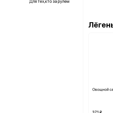
Для тех,кто за рулем
Лёген
Овощной с
371 ₽