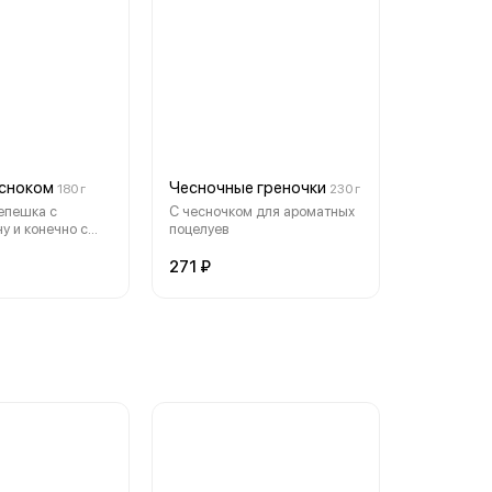
есноком
Чесночные греночки
180 г
230 г
епешка с
С чесночком для ароматных
у и конечно с
поцелуев
271 ₽