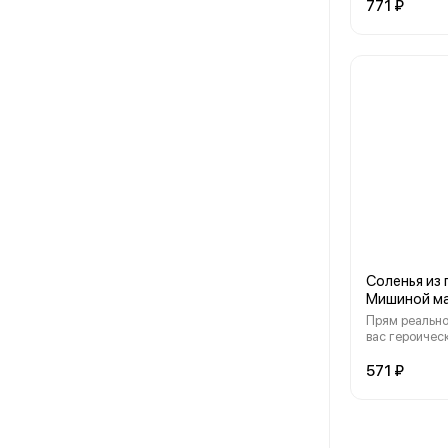
771 ₽
Соленья из
Мишиной м
Прям реально
вас героичес
571 ₽