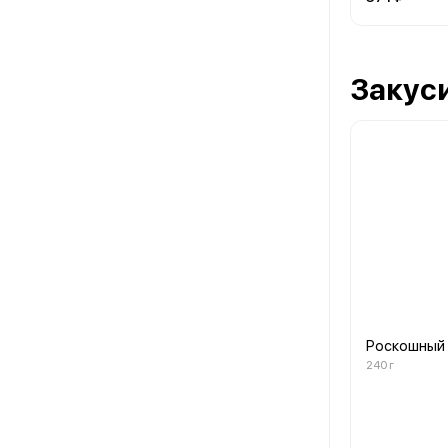
Закус
Роскошный
240 г