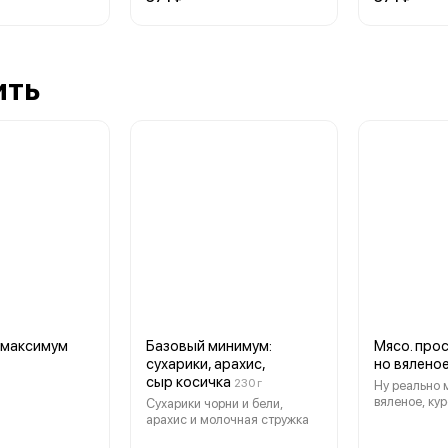
ить
 максимум
Базовый минимум:
Мясо. прос
сухарики, арахис,
но вялено
сыр косичка
230 г
Ну реально 
вяленое, ку
Сухарики чорни и бели,
арахис и молочная стружка