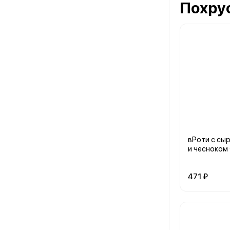
Похру
вРоти с сы
и чесноком
471 ₽