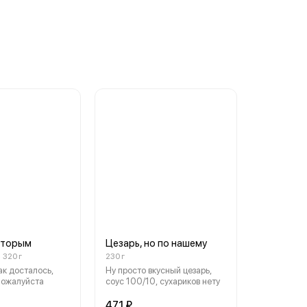
оторым
Цезарь, но по нашему
ь
320 г
230 г
ак досталось,
Ну просто вкусный цезарь,
пожалуйста
соус 100/10, сухариков нету
471 ₽