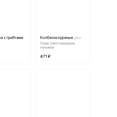
а с грибгами
Колбаски куриные
250 г
Сюда тоже помидорок
положим
471 ₽