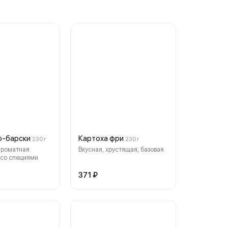
о-барски
Картоха фри
230 г
230 г
роматная
Вкусная, хрустящая, базовая
 со специями
371 ₽